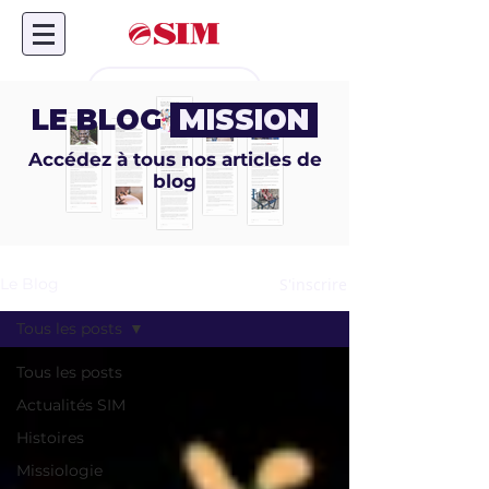
Don en ligne
LE BLOG
MISSION
Accédez à tous nos articles de
blog
S'inscrire
Le Blog
Tous les posts
Tous les posts
Actualités SIM
Histoires
Missiologie