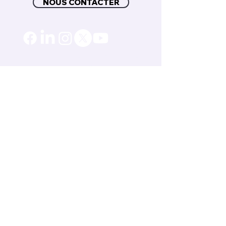
NOUS CONTACTER
À PROPOS DE SIM FRANCE-
BELGIQUE
SIM France-Belgique est une organisation
missionnaire chrétienne qui mobilise,
prépare et accompagne des missionnaires
parmi les peuples du monde avec le moins
d'accès à l'Évangile. Rattachés à SIM
International et son réseau de 70 entités
nationales et 4000 collaborateurs, nous
œuvrons aux côtés des Églises depuis 1978
pour partager l'Espérance évangélique aux
communautés qui ne connaissent pas Christ.