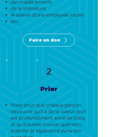
des médicaments
de la littérature
le salaire d'une employée locale
etc.
Faire un don
2
Prier
Priez pour que chaque garçon
découvre qu’il a de la valeur, qu’il
est profondément aimé de Dieu,
et qu’il puisse trouver guérison,
stabilité et espérance dans son