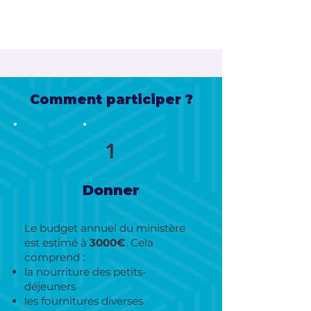
Comment participer ?
1
Donner
Le budget annuel du ministère
est estimé à
3000€
. Cela
comprend :
la nourriture des petits-
déjeuners
les fournitures diverses