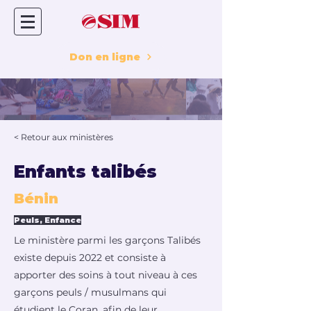
Don en ligne
< Retour aux ministères
Enfants talibés
Bénin
Peuls, Enfance
Le ministère parmi les garçons Talibés
existe depuis 2022 et consiste à
apporter des soins à tout niveau à ces
garçons peuls / musulmans qui
étudient le Coran, afin de leur