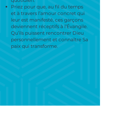
quotidien.
Priez pour que, au fil du temps
et à travers l’amour concret qui
leur est manifesté, ces garçons
deviennent réceptifs à l’Évangile.
Qu’ils puissent rencontrer Dieu
personnellement et connaître Sa
paix qui transforme.
3