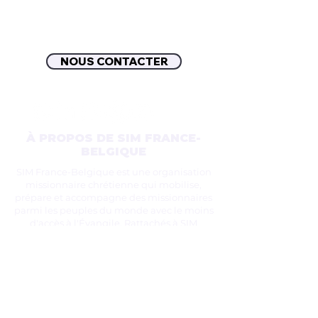
NOUS CONTACTER
À PROPOS DE SIM FRANCE-
BELGIQUE
SIM France-Belgique est une organisation
missionnaire chrétienne qui mobilise,
prépare et accompagne des missionnaires
parmi les peuples du monde avec le moins
d'accès à l'Évangile. Rattachés à SIM
International et son réseau de 70 entités
nationales et 4000 collaborateurs, nous
œuvrons aux côtés des Églises depuis 1978
pour partager l'Espérance évangélique aux
communautés qui ne connaissent pas Christ.