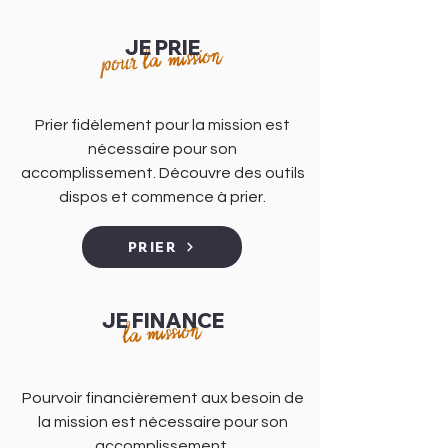
JE PRIE
pour la mission
Prier fidèlement pour la mission est
nécessaire pour son
accomplissement. Découvre des outils
dispos et commence à prier.
PRIER
JE FINANCE
la mission
Pourvoir financièrement aux besoin de
la mission est nécessaire pour son
accomplissement.