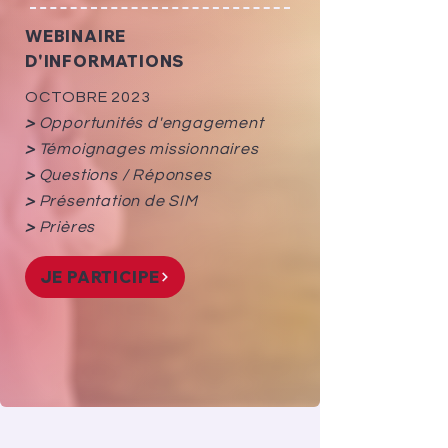
WEBINAIRE
D'INFORMATIONS
OCTOBRE 2023
>
Opportunités d'engagement
>
Témoignages missionnaires
>
Questions / Réponses
>
Présentation de SIM
>
Prières
JE PARTICIPE