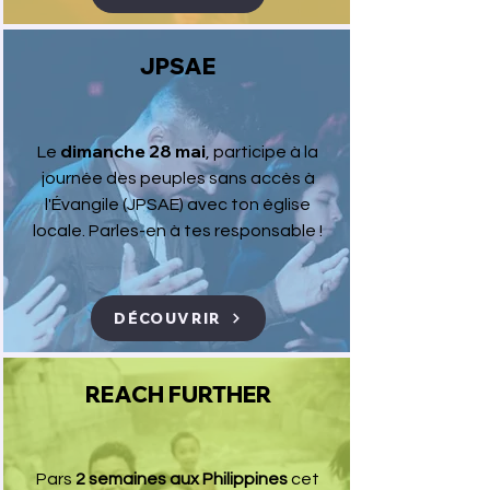
JPSAE
dimanche 28 mai
Le
, participe à la
journée des peuples sans accès à
l'Évangile (JPSAE) avec ton église
locale. Parles-en à tes responsable !
DÉCOUVRIR
REACH FURTHER
Pars
2 semaines aux Philippines
cet