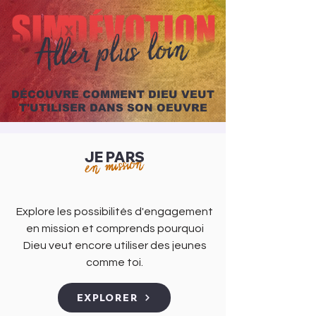
Aller plus loin
DÉCOUVRE COMMENT DIEU VEUT
T'UTILISER DANS SON OEUVRE
JE PARS
en mission
Explore les possibilités d'engagement
en mission et comprends pourquoi
Dieu veut encore utiliser des jeunes
comme toi.
EXPLORER