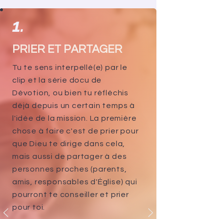
1.
PRIER ET PARTAGER
Tu te sens interpellé(e) par le
clip et la série docu de
Dévotion, ou bien tu réfléchis
déjà depuis un certain temps à
l'idée de la mission. La première
chose à faire c'est de prier pour
que Dieu te dirige dans cela,
mais aussi de partager à des
personnes proches (parents,
amis, responsables d'Église) qui
pourront te conseiller et prier
pour toi.