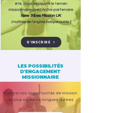
été, pour découvrir le terrain
missionnaire avec notre partenaire
New Tribes Mission UK
.
(maîtrise de l'anglais indispensable !)
S'INSCRIRE
LES POSSIBILITÉS
D'ENGAGEMENT
MISSIONNAIRE
Explore nos opportunités de mission
de plus ou moins longues durées