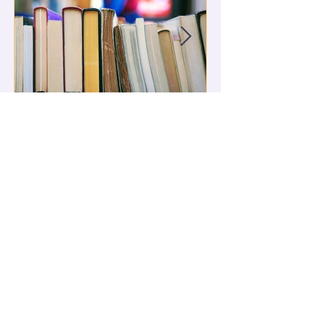
26 mars 2025
Opération SIM x Chez
Carpus pour soutenir les
chrétiens Peuls
1
/
18
LES ARTICLES DU BLOG