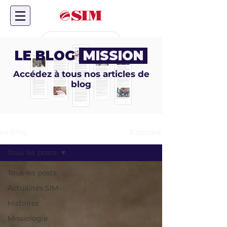
Don en ligne
LE BLOG
MISSION
Accédez à tous nos articles de
blog
S'inscrire
Le Blog
Tous les posts
Tous les posts
Actualités SIM
Histoires
Missiologie