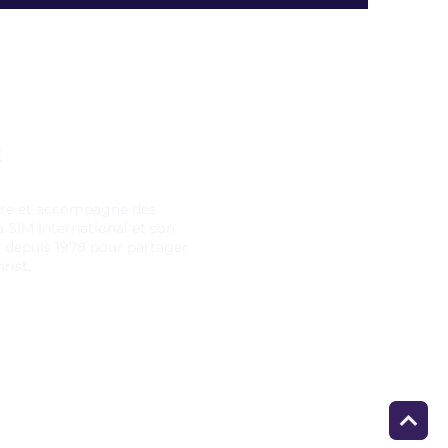
E
pare et accompagne des
 SIM International et son
s depuis 1978 pour partager
rist.