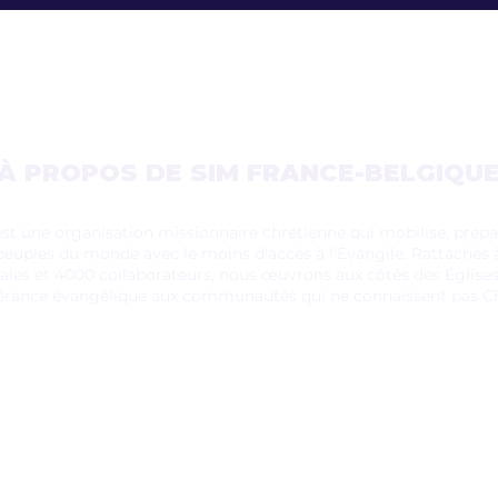
À PROPOS DE SIM FRANCE-BELGIQU
st une organisation missionnaire chrétienne qui mobilise, pré
peuples du monde avec le moins d'accès à l'Évangile. Rattachés à
nales et 4000 collaborateurs, nous œuvrons aux côtés des Église
pérance évangélique aux communautés qui ne connaissent pas Ch