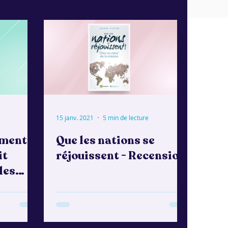
15 janv. 2021
5 min de lecture
mment
Que les nations se
it
réjouissent - Recension
les
ion