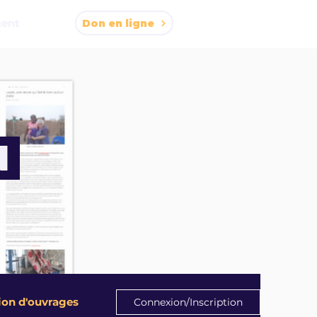
ment
Don en ligne
N
ion d'ouvrages
Connexion/Inscription