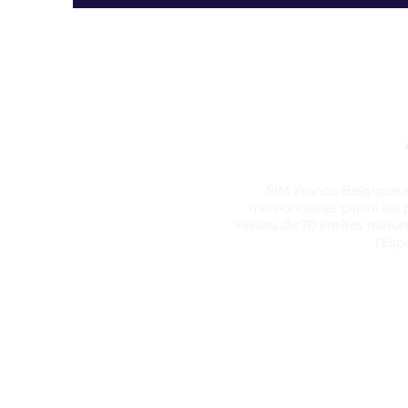
SIM France-Belgique e
missionnaires parmi les 
réseau de 70 entités natio
l'Es