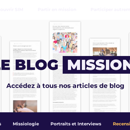
ouvrir SIM
Partir en mission
Participer autre
E BLOG
MISSIO
Accédez à tous nos articles de blog
s
Missiologie
Portraits et Interviews
Recens