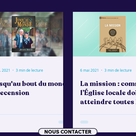
. 2021
3 min de lecture
6 mai 2021
3 min de lecture
squ'au bout du monde
La mission : co
Recension
l’Église locale do
atteindre toutes 
nations – Recens
NOUS CONTACTER