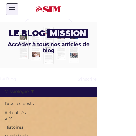
Don en ligne
LE BLOG
MISSION
Accédez à tous nos articles de
blog
S'inscrire
Le Blog
Missiologie
Tous les posts
Actualités
SIM
Histoires