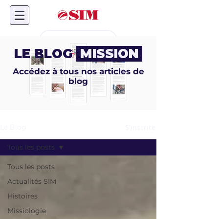
Don en ligne
LE BLOG
MISSION
Accédez à tous nos articles de
blog
S'inscrire
Le Blog
Tous les posts
Tous les posts
Actualités SIM
Histoires
Missiologie