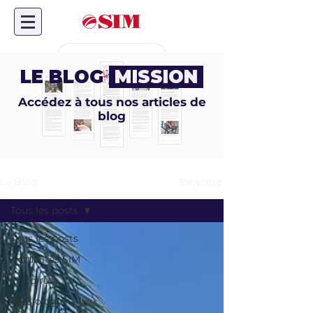
Don en ligne
LE BLOG
MISSION
Accédez à tous nos articles de
blog
S'inscrire
Le Blog
Tous les posts
Tous les posts
Actualités SIM
Histoires
Missiologie