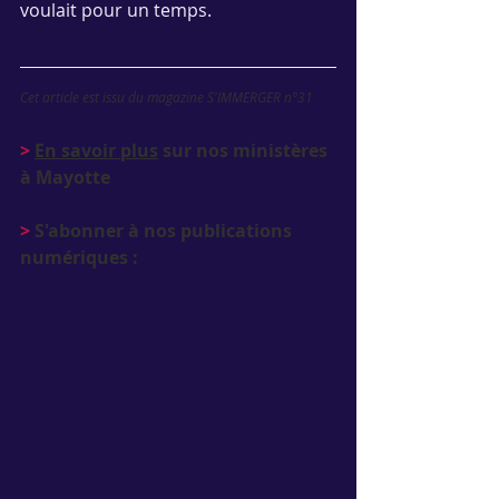
voulait pour un temps.
Cet article est issu du magazine S'IMMERGER n°31
>
En savoir plus
 sur nos ministères 
à Mayotte
>
 S'abonner à nos publications 
numériques :