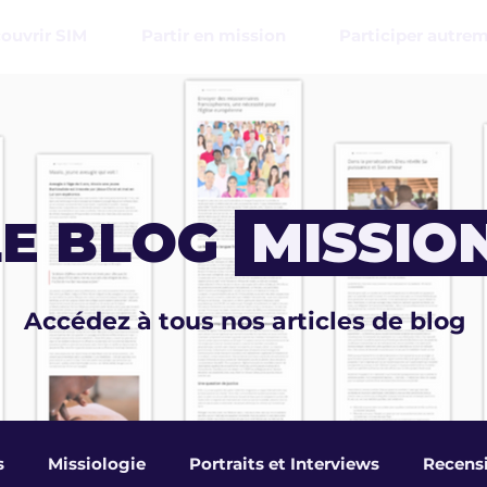
ouvrir SIM
Partir en mission
Participer autre
E BLOG
MISSIO
Accédez à tous nos articles de blog
s
Missiologie
Portraits et Interviews
Recens