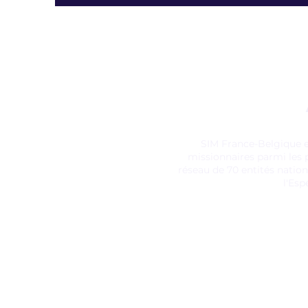
SIM France-Belgique e
missionnaires parmi les 
réseau de 70 entités natio
l'Es