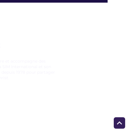
E
pare et accompagne des
 SIM International et son
s depuis 1978 pour partager
rist.