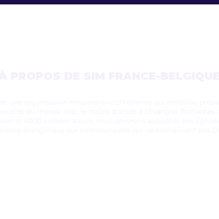
À PROPOS DE SIM FRANCE-BELGIQU
st une organisation missionnaire chrétienne qui mobilise, pré
peuples du monde avec le moins d'accès à l'Évangile. Rattachés à
nales et 4000 collaborateurs, nous œuvrons aux côtés des Église
pérance évangélique aux communautés qui ne connaissent pas Ch