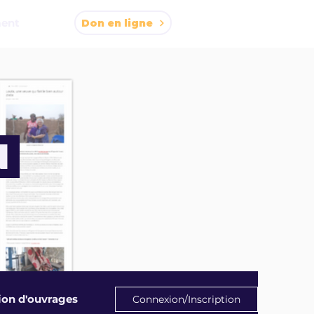
ment
Don en ligne
N
ion d'ouvrages
Connexion/Inscription