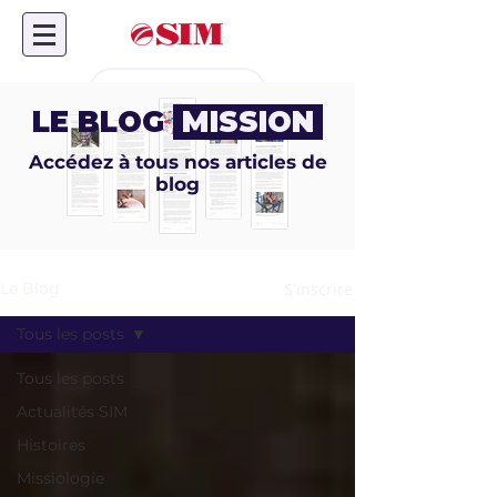
Don en ligne
LE BLOG
MISSION
Accédez à tous nos articles de
blog
S'inscrire
Le Blog
Tous les posts
Tous les posts
Actualités SIM
Histoires
Missiologie