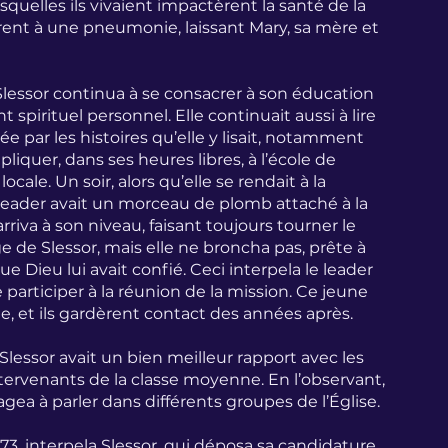
squelles ils vivaient impactèrent la santé de la 
èrent à une pneumonie, laissant Mary, sa mère et 
Slessor continua à se consacrer à son éducation 
pirituel personnel. Elle continuait aussi à lire 
ée par les histoires qu’elle y lisait, notamment 
iquer, dans ses heures libres, à l’école de 
le. Un soir, alors qu’elle se rendait à la 
 leader avait un morceau de plomb attaché à la 
arriva à son niveau, faisant toujours tourner le 
e de Slessor, mais elle ne broncha pas, prête à 
e Dieu lui avait confié. Ceci interpela le leader 
e participer à la réunion de la mission. Ce jeune 
 et ils gardèrent contact des années après.
lessor avait un bien meilleur rapport avec les 
ntervenants de la classe moyenne. En l’observant, 
ragea à parler dans différents groupes de l’Église.
73, interpela Slessor, qui déposa sa candidature 