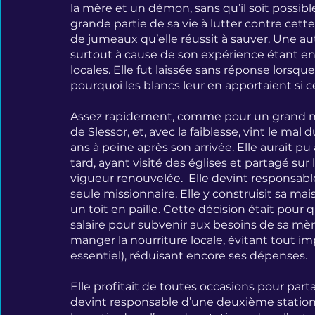
la mère et un démon, sans qu’il soit possibl
grande partie de sa vie à lutter contre cet
de jumeaux qu’elle réussit à sauver. Une a
surtout à cause de son expérience étant enfa
locales. Elle fut laissée sans réponse lorsq
pourquoi les blancs leur en apportaient si 
Assez rapidement, comme pour un grand nom
de Slessor, et, avec la faiblesse, vint le mal 
ans à peine après son arrivée. Elle aurait 
tard, ayant visité des églises et partagé sur
vigueur renouvelée.  Elle devint responsable
seule missionnaire. Elle y construisit sa mais
un toit en paille. Cette décision était pour
salaire pour subvenir aux besoins de sa mèr
manger la nourriture locale, évitant tout im
essentiel), réduisant encore ses dépenses.
Elle profitait de toutes occasions pour partag
devint responsable d’une deuxième station