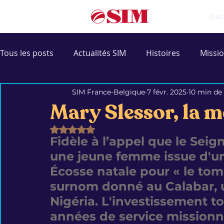
Déc
Tous les posts
Actualités SIM
Histoires
Missio
SIM France-Belgique
7 févr. 2025
10 min de 
Portraits et Interviews
Recension d'ouvrages
Mary Slessor, la m
Noté NaN étoiles sur 5.
Fidèle à l’appel que le Sei
une jeune femme issue d'un
Écosse natale pour « le to
surnom donné au Calabar, u
Nigéria. L'investissement t
années de service missionnai