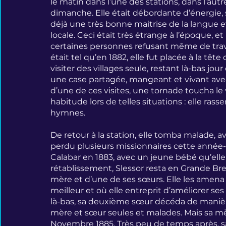
le matin dans l’une des stations, dans l’autr
dimanche. Elle était débordante d’énergie, 
déjà une très bonne maitrise de la langue et
locale. Ceci était très étrange à l’époque, e
certaines personnes refusant même de travai
était tel qu’en 1882, elle fut placée à la tê
visiter des villages seule, restant là-bas jou
une case partagée, mangeant et vivant avec 
d’une de ces visites, une tornade toucha le vil
habitude lors de telles situations : elle rass
hymnes.
De retour à la station, elle tomba malade, av
perdu plusieurs missionnaires cette année-là
Calabar en 1883, avec un jeune bébé qu’elle
rétablissement, Slessor resta en Grande Br
mère et d’une de ses sœurs. Elle les amena d
meilleur et où elle entreprit d’améliorer se
là-bas, sa deuxième sœur décéda de manière 
mère et sœur seules et malades. Mais sa mère
Novembre 1885. Très peu de temps après, s