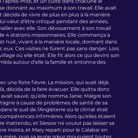
e l’après-midi, et un culte dans chacune le 
se donnant au maximum à son travail. Elle avait 
 décida de vivre de plus en plus à la manière 
t lui valut d’être critiqué pendant des années, 
ller avec elle. Son dévouement à son travail 
te de 4 stations missionnaires. Elle commença à 
r et nuit, vivant à la manière locale, dormant dans 
eux. Ces visites ne furent pas sans danger. Lors 
lage où elle était. Elle fit alors ce qui devint son 
embla autour d’elle la famille et entonna des 
ec une forte fièvre. La mission, qui avait déjà 
, décida de la faire évacuer. Elle quitta donc 
 avait sauvé, qu’elle nomma Janie. Malgré son 
etagne à cause de problèmes de santé de sa 
ans le sud de l’Angleterre où le climat était 
s compétences infirmières. Alors qu’elles étaient 
inattendu, et Slessor ne voulut pas laisser sa 
 insista, et Mary reparti pour le Calabar en 
a mère, puis sa jeune sœur moururent toutes 