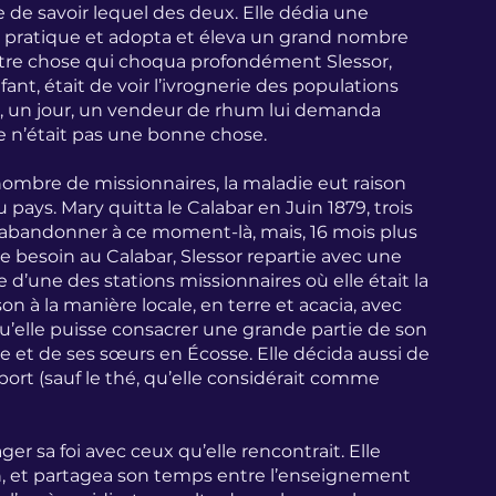
e de savoir lequel des deux. Elle dédia une 
te pratique et adopta et éleva un grand nombre 
utre chose qui choqua profondément Slessor, 
nt, était de voir l’ivrognerie des populations 
ue, un jour, un vendeur de rhum lui demanda 
ce n’était pas une bonne chose.
bre de missionnaires, la maladie eut raison 
du pays. Mary quitta le Calabar en Juin 1879, trois 
pu abandonner à ce moment-là, mais, 16 mois plus 
 le besoin au Calabar, Slessor repartie avec une 
 d’une des stations missionnaires où elle était la 
on à la manière locale, en terre et acacia, avec 
 qu’elle puisse consacrer une grande partie de son 
e et de ses sœurs en Écosse. Elle décida aussi de 
port (sauf le thé, qu’elle considérait comme 
er sa foi avec ceux qu’elle rencontrait. Elle 
, et partagea son temps entre l’enseignement 