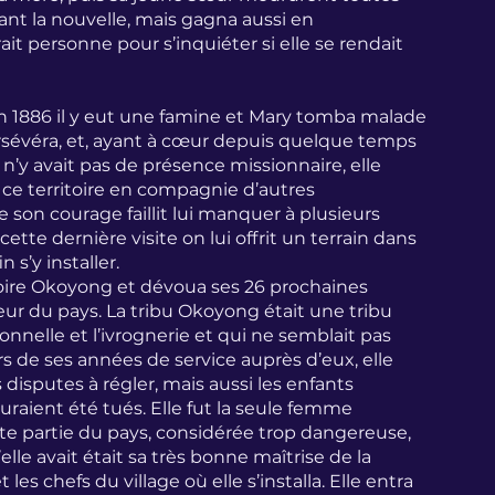
ant la nouvelle, mais gagna aussi en 
it personne pour s’inquiéter si elle se rendait 
, en 1886 il y eut une famine et Mary tomba malade 
rsévéra, et, ayant à cœur depuis quelque temps 
 n’y avait pas de présence missionnaire, elle 
s ce territoire en compagnie d’autres 
e son courage faillit lui manquer à plusieurs 
cette dernière visite on lui offrit un terrain dans 
 s’y installer.
ritoire Okoyong et dévoua ses 26 prochaines 
ieur du pays. La tribu Okoyong était une tribu 
ionnelle et l’ivrognerie et qui ne semblait pas 
s de ses années de service auprès d’eux, elle 
disputes à régler, mais aussi les enfants 
aient été tués. Elle fut la seule femme 
te partie du pays, considérée trop dangereuse, 
e avait était sa très bonne maîtrise de la 
t les chefs du village où elle s’installa. Elle entra 