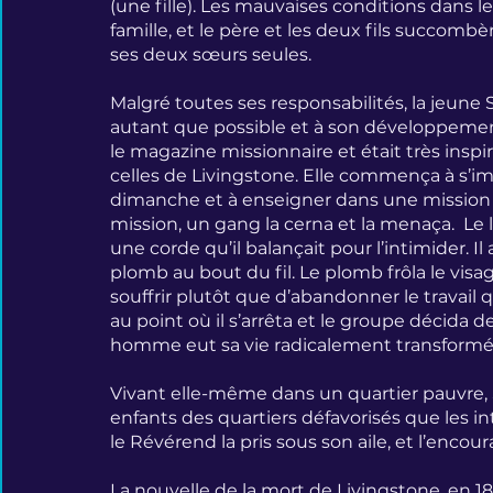
(une fille). Les mauvaises conditions dans le
famille, et le père et les deux fils succomb
ses deux sœurs seules.
Malgré toutes ses responsabilités, la jeune 
autant que possible et à son développement s
le magazine missionnaire et était très inspir
celles de Livingstone. Elle commença à s’impl
dimanche et à enseigner dans une mission loca
mission, un gang la cerna et la menaça.  Le
une corde qu’il balançait pour l’intimider. Il 
plomb au bout du fil. Le plomb frôla le visag
souffrir plutôt que d’abandonner le travail qu
au point où il s’arrêta et le groupe décida d
homme eut sa vie radicalement transformée,
Vivant elle-même dans un quartier pauvre, S
enfants des quartiers défavorisés que les i
le Révérend la pris sous son aile, et l’encou
La nouvelle de la mort de Livingstone, en 18