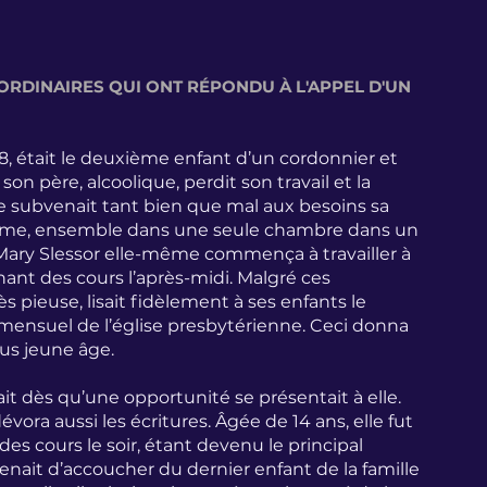
 ORDINAIRES QUI ONT RÉPONDU À L'APPEL D'UN 
8, était le deuxième enfant d’un cordonnier et 
on père, alcoolique, perdit son travail et la 
subvenait tant bien que mal aux besoins sa 
trême, ensemble dans une seule chambre dans un 
. Mary Slessor elle-même commença à travailler à 
nant des cours l’après-midi. Malgré ces 
s pieuse, lisait fidèlement à ses enfants le 
mensuel de l’église presbytérienne. Ceci donna 
lus jeune âge.
sait dès qu’une opportunité se présentait à elle. 
dévora aussi les écritures. Âgée de 14 ans, elle fut 
des cours le soir, étant devenu le principal 
enait d’accoucher du dernier enfant de la famille 