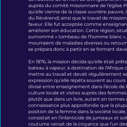
auprès du comité missionnaire de l’église Pre
qu’elle vienne de la classe ouvrière pauvr
du Révérend) ainsi que le travail de mission 
faveur. Elle fut acceptée comme enseignante
améliorer son éducation. Cette région, située
surnommé « tombeau de l’homme blanc », 
mourraient de maladies diverses ou retourna
se prépara donc à partir en se formant dav
En 1876, la mission décida qu’elle était prête
bateau à vapeur, à destination de l’Afrique de
mettre au travail et devait régulièrement se
expression qu’elle répéta souvent au cours 
divisé entre enseignement dans l’école de la
culture locale et visites auprès des femmes
plutôt que dans un livre, autant en termes d
connaissance plus approfondie que la plupart 
position de la femme dans la société locale
consistait en l’infanticide de jumeaux et soit
coutume venait de la croyance que l’un des 