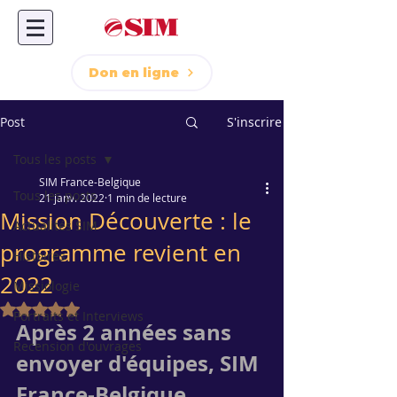
Don en ligne
Post
S'inscrire
Tous les posts
SIM France-Belgique
Tous les posts
21 janv. 2022
1 min de lecture
Mission Découverte : le
Actualités SIM
programme revient en
Histoires
2022
Missiologie
Noté NaN étoiles sur 5.
Portraits et Interviews
Après 2 années sans 
Recension d'ouvrages
envoyer d'équipes, SIM 
France-Belgique 