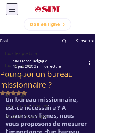
Don en ligne
Post
S'inscrire
Tous les posts
SIM France-Belgique
Tous les posts
15 juin 2020
3 min de lecture
Pourquoi un bureau
Actualités SIM
missionnaire ?
Histoires
Noté NaN étoiles sur 5.
Missiologie
Un bureau missionnaire, 
Portraits et Interviews
est-ce nécessaire ? À 
travers ces lignes, nous 
Recension d'ouvrages
vous proposons de mesurer 
l’importance d’un bureau 